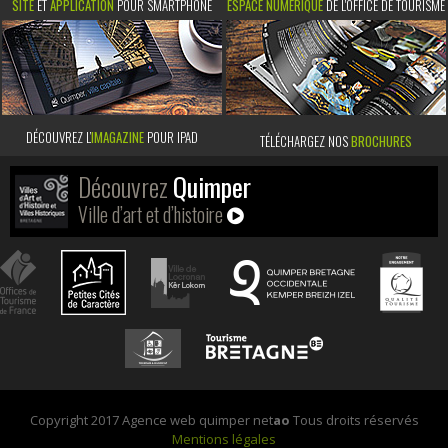
SITE
ET
APPLICATION
POUR SMARTPHONE
ESPACE NUMÉRIQUE
DE L'OFFICE DE TOURISME
DÉCOUVREZ L’
IMAGAZINE
POUR IPAD
TÉLÉCHARGEZ NOS
BROCHURES
Découvrez
Quimper
Ville d’art et d’histoire
Copyright 2017 Agence web quimper net
ao
Tous droits réservés
Mentions légales