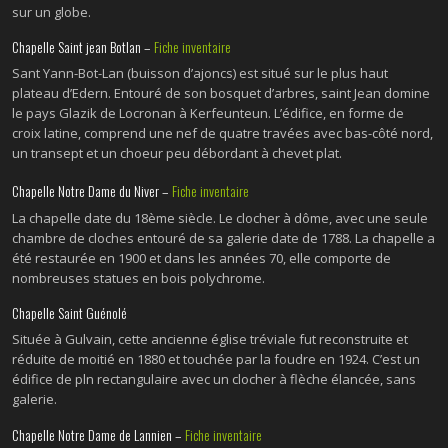
sur un globe.
Chapelle Saint jean Botlan –
Fiche inventaire
Sant Yann-Bot-Lan (buisson d’ajoncs) est situé sur le plus haut
plateau d’Edern. Entouré de son bosquet d’arbres, saint Jean domine
le pays Glazik de Locronan à Kerfeunteun. L’édifice, en forme de
croix latine, comprend une nef de quatre travées avec bas-côté nord,
un transept et un choeur peu débordant à chevet plat.
Chapelle Notre Dame du Niver –
Fiche inventaire
La chapelle date du 18ème siècle. Le clocher à dôme, avec une seule
chambre de cloches entouré de sa galerie date de 1788. La chapelle a
été restaurée en 1900 et dans les années 70, elle comporte de
nombreuses statues en bois polychrome.
Chapelle Saint Guénolé
Située à Gulvain, cette ancienne église tréviale fut reconstruite et
réduite de moitié en 1880 et touchée par la foudre en 1924. C’est un
édifice de pln rectangulaire avec un clocher à flèche élancée, sans
galerie.
Chapelle Notre Dame de Lannien –
Fiche inventaire