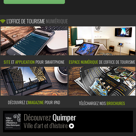
L'OFFICE DE TOURISME
NUMÉRIQUE
SITE
ET
APPLICATION
POUR SMARTPHONE
ESPACE NUMÉRIQUE
DE L'OFFICE DE TOURISME
DÉCOUVREZ L’
IMAGAZINE
POUR IPAD
TÉLÉCHARGEZ NOS
BROCHURES
Découvrez
Quimper
Ville d’art et d’histoire