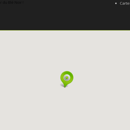
 du Blé Noir !
Carte