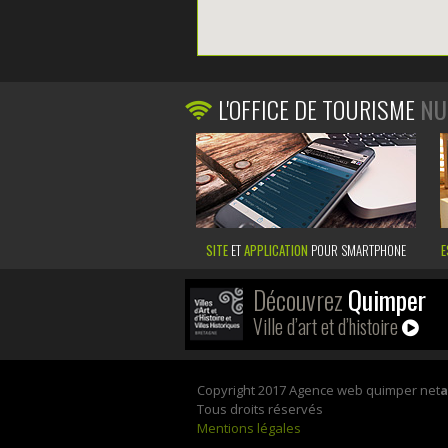
L'OFFICE DE TOURISME
NU
SITE
ET
APPLICATION
POUR SMARTPHONE
E
Découvrez
Quimper
Ville d’art et d’histoire
Copyright 2017 Agence web quimper net
Tous droits réservés
Mentions légales