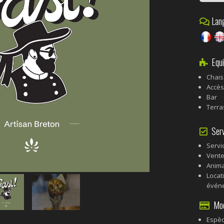
Lang
Equi
Chais
Accès
Bar
Terra
Serv
Servi
Vente
Anima
Locat
événe
Mode
Espè