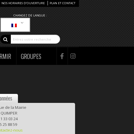
NOS HORAIRES D’OUVERTURE
PLAN ET CONTACT
CHANGEZ DE LANGUE :
RMIR
GROUPES
onnées
rue de la Mairie
 QUIMPER
1 33 03 24
5 25 88 59
ntactez-nous