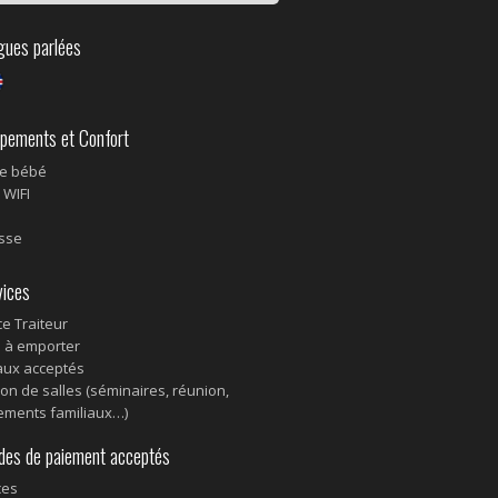
ues parlées
pements et Confort
e bébé
 WIFI
sse
ices
ce Traiteur
 à emporter
ux acceptés
ion de salles (séminaires, réunion,
ments familiaux…)
s de paiement acceptés
ces