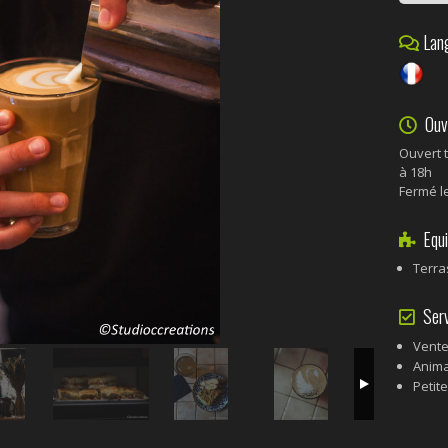
Lang
Ouve
Ouvert 
à 18h
Fermé l
Equi
Terra
Serv
Vente
Anima
Petite