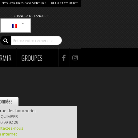
NOS HORAIRES D’OUVERTURE
PLAN ET CONTACT
CHANGEZ DE LANGUE :
RMIR
GROUPES
onnées
 rue des boucheries
 QUIMPER
0 99 92 29
ntactez-nous
e internet