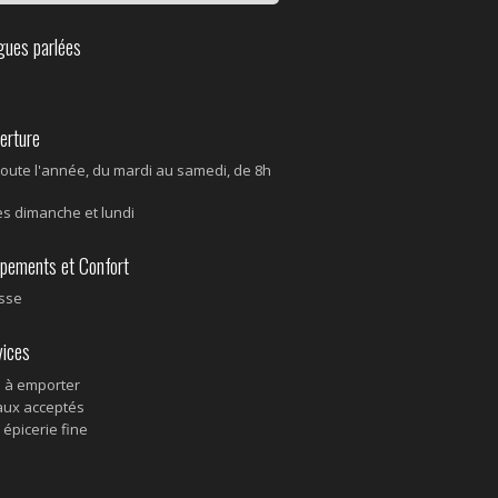
ues parlées
rture
toute l'année, du mardi au samedi, de 8h
es dimanche et lundi
pements et Confort
sse
ices
 à emporter
ux acceptés
 épicerie fine