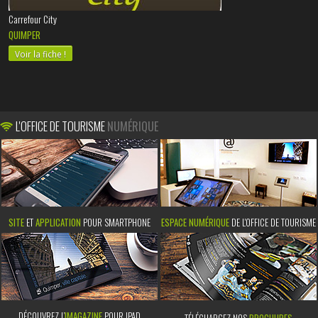
Carrefour City
QUIMPER
Voir la fiche !
L'OFFICE DE TOURISME
NUMÉRIQUE
SITE
ET
APPLICATION
POUR SMARTPHONE
ESPACE NUMÉRIQUE
DE L'OFFICE DE TOURISME
DÉCOUVREZ L’
IMAGAZINE
POUR IPAD