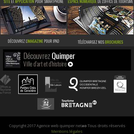
SITE
ET
APPLICATION
POUR SMARTPHONE
ESPACE NUMÉRIQUE
DE L'OFFICE DE TOURISME
DÉCOUVREZ L’
IMAGAZINE
POUR IPAD
TÉLÉCHARGEZ NOS
BROCHURES
Découvrez
Quimper
Ville d’art et d’histoire
Copyright 2017 Agence web quimper net
ao
Tous droits réservés
Mentions légales