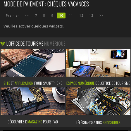
MODE DE PAIEMENT : CHÈQUES VACANCES
Premier
<<
7
8
9
10
11
12
13
>>
Veuillez activer quelques widgets.
L'OFFICE DE TOURISME
NUMÉRIQUE
SITE
ET
APPLICATION
POUR SMARTPHONE
ESPACE NUMÉRIQUE
DE L'OFFICE DE TOURISME
DÉCOUVREZ L’
IMAGAZINE
POUR IPAD
TÉLÉCHARGEZ NOS
BROCHURES