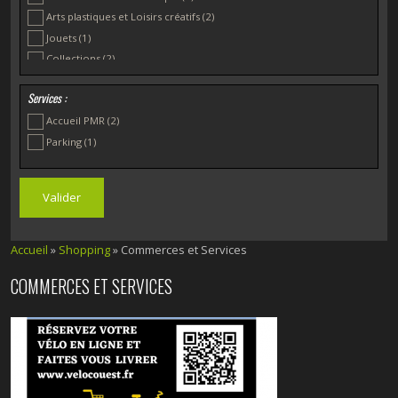
Arts plastiques et Loisirs créatifs
(2)
Jouets
(1)
Collections
(2)
Ameublement et Décoration
(1)
Services :
Faïences - Arts de la table - Souvenirs
(1)
Accueil PMR
(2)
Antiquaires et Brocantes
(1)
Parking
(1)
Autres
(1)
Location de vélos
(1)
Accueil
»
Shopping
» Commerces et Services
COMMERCES ET SERVICES