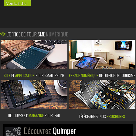
Voir la fiche !
L'OFFICE DE TOURISME
NUMÉRIQUE
SITE
ET
APPLICATION
POUR SMARTPHONE
ESPACE NUMÉRIQUE
DE L'OFFICE DE TOURISME
DÉCOUVREZ L’
IMAGAZINE
POUR IPAD
TÉLÉCHARGEZ NOS
BROCHURES
Découvrez
Quimper